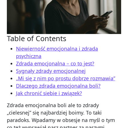
Table of Contents
Niewierność emocjonalna i zdrada
psychiczna
Zdrada emocjonalna – co to jest?
Sygnały zdrady emocjonalnej
„Mi się z nim po prostu dobrze rozmawia”
Dlaczego zdrada emocjonalna boli?
Jak chronić siebie i związek?
Zdrada emocjonalna boli ale to zdrady
„cielesnej” się najbardziej boimy. To taki
paradoks. Wpadamy w obsesje na myśl o tym
co też wyprawiał nasz partner za naszymi