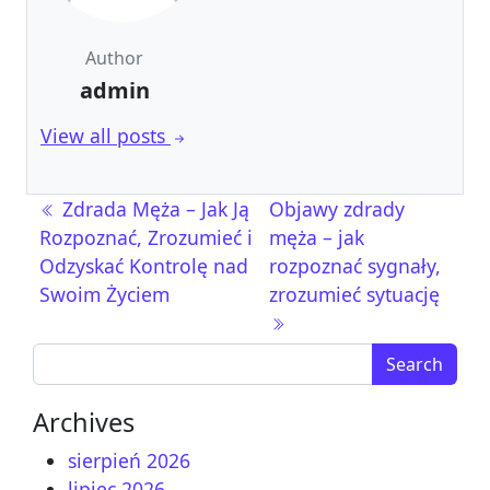
Author
admin
View all posts
Nawigacja wpisu
Zdrada Męża – Jak Ją
Objawy zdrady
Rozpoznać, Zrozumieć i
męża – jak
Odzyskać Kontrolę nad
rozpoznać sygnały,
Swoim Życiem
zrozumieć sytuację
Search for:
Archives
sierpień 2026
lipiec 2026