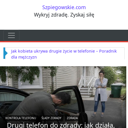
Przejdź do treści
Szpiegowskie.com
Wykryj zdradę. Zyskaj siłę
Przejdź do treści
Main Navigation
Jak kobieta ukrywa drugie życie w telefonie – Poradnik
dla mężczyzn
KONTROLA TELEFONU
ŚLADY ZDRADY
ZDRADA
Drugi telefon do zdrady: jak działa,