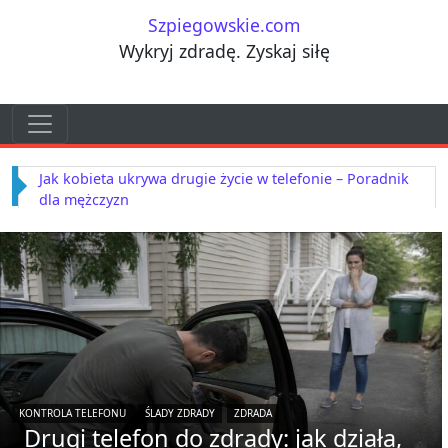
Przejdź do treści
Szpiegowskie.com
Wykryj zdradę. Zyskaj siłę
Przejdź do treści
Main Navigation
Jak kobieta ukrywa drugie życie w telefonie – Poradnik
dla mężczyzn
KONTROLA TELEFONU
ŚLADY ZDRADY
ZDRADA
Drugi telefon do zdrady: jak działa,