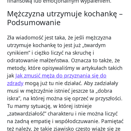
finansową lub emocjonalnym wypaleniem.
Mężczyzna utrzymuje kochankę –
Podsumowanie
Zła wiadomość jest taka, że jeśli mężczyzna
utrzymuje kochankę to jest już „twardym
cynikiem” i ciężko liczyć na skruchę i
odratowanie małżeństwa. Oznacza to także, że
metody, które opisywaliśmy w artykułach takich
jak
Jak zmusić męża do przyznania się do
zdrady
mogą już tu nie działać. Aby zadziałały
musi w mężczyźnie istnieć jeszcze ta „dobra
iskra”, na której można się oprzeć w przyszłości.
Tu mamy sytuację, w której istnieje
„zatwardziałość” charakteru i nie można liczyć
na żadną empatię i współodczuwanie. Pamiętać
też należy, że takie zjawisko często wiąże się ze