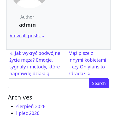
Author
admin
View all posts
Nawigacja wpisu
Jak wykryć podwójne
Mąż pisze z
życie męża? Emocje,
innymi kobietami
sygnały i metody, które
– czy Onlyfans to
naprawdę działają
zdrada?
Search for:
Archives
sierpień 2026
lipiec 2026