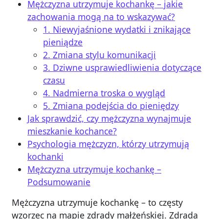
Mężczyzna utrzymuje kochankę – jakie
zachowania mogą na to wskazywać?
1. Niewyjaśnione wydatki i znikające
pieniądze
2. Zmiana stylu komunikacji
3. Dziwne usprawiedliwienia dotyczące
czasu
4. Nadmierna troska o wygląd
5. Zmiana podejścia do pieniędzy
Jak sprawdzić, czy mężczyzna wynajmuje
mieszkanie kochance?
Psychologia mężczyzn, którzy utrzymują
kochanki
Mężczyzna utrzymuje kochankę –
Podsumowanie
Mężczyzna utrzymuje kochankę – to częsty
wzorzec na mapie zdrady małżeńskiej. Zdrada