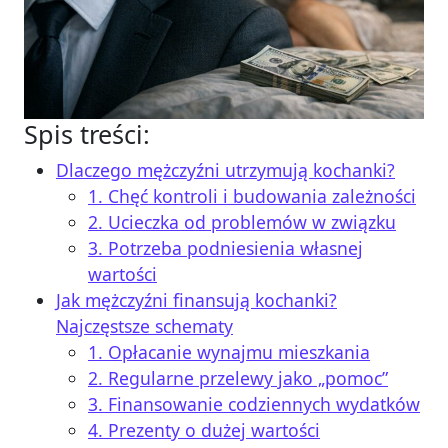
Spis treści:
Dlaczego mężczyźni utrzymują kochanki?
1. Chęć kontroli i budowania zależności
2. Ucieczka od problemów w związku
3. Potrzeba podniesienia własnej
wartości
Jak mężczyźni finansują kochanki?
Najczęstsze schematy
1. Opłacanie wynajmu mieszkania
2. Regularne przelewy jako „pomoc”
3. Finansowanie codziennych wydatków
4. Prezenty o dużej wartości