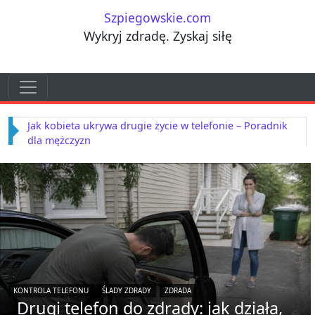
Przejdź do treści
Szpiegowskie.com
Wykryj zdradę. Zyskaj siłę
Przejdź do treści
Main Navigation
Jak kobiety ukrywają zdradę – techniki, które mężczyźni
często ignorują
KONTROLA TELEFONU
ŚLADY ZDRADY
ZDRADA
Drugi telefon do zdrady: jak działa,