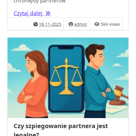
chroniłyby partnerów
Szpiegowanie partnera bez ślubu: Ry
Czytaj dalej
18-11-2025
admin
584 views
Czy szpiegowanie partnera jest
legalne?