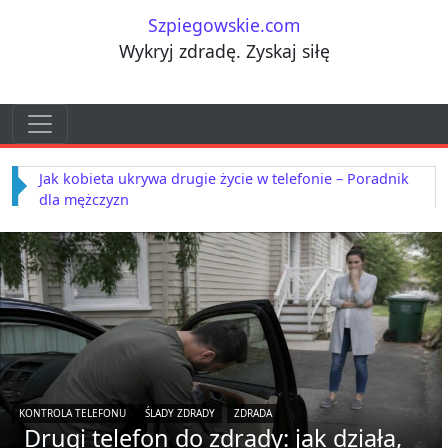
Przejdź do treści
Szpiegowskie.com
Wykryj zdradę. Zyskaj siłę
Przejdź do treści
Main Navigation
Jak kobieta ukrywa drugie życie w telefonie – Poradnik
dla mężczyzn
KONTROLA TELEFONU
ŚLADY ZDRADY
ZDRADA
Drugi telefon do zdrady: jak działa,