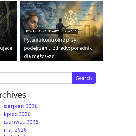
PSYCHOLOGIA ZDRADY
ZDRADA
Pytania kontrolne przy
kujące
podejrzeniu zdrady: poradnik
dla mężczyzn
arch for:
rchives
sierpień 2026
lipiec 2026
czerwiec 2026
u do niego – Fortele i luki
maj 2026