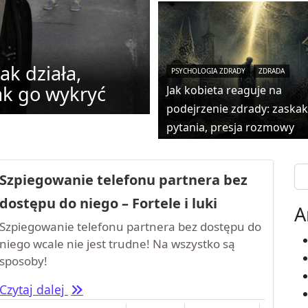
ak działa,
PSYCHOLOGIA ZDRADY
ZDRADA
ak go wykryć
Jak kobieta reaguje na
podejrzenie zdrady: zaska
pytania, presja rozmowy
Se
Szpiegowanie telefonu partnera bez
dostępu do niego – Fortele i luki
A
Szpiegowanie telefonu partnera bez dostępu do
niego wcale nie jest trudne! Na wszystko są
sposoby!
Szpiegowanie telefonu partnera bez dostęp
Czytaj dalej