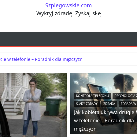
Szpiegowskie.com
Wykryj zdradę. Zyskaj siłę
cie w telefonie – Poradnik dla mężczyzn
KONTROLA TELEFONU
PSYCHOLOGIA 
ŚLADY ZDRADY
ZDRADA
ZDRADA W 
Jak kobieta ukrywa drugie 
w telefonie – Poradnik dla
mężczyzn