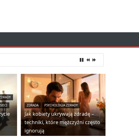
ZDRADY
SIECI
ZDRADA
PSYCHOLOGIA ZDRADY
życie
Jak kobiety ukrywają zdradę –
techniki, które mężczyźni często
ignorują