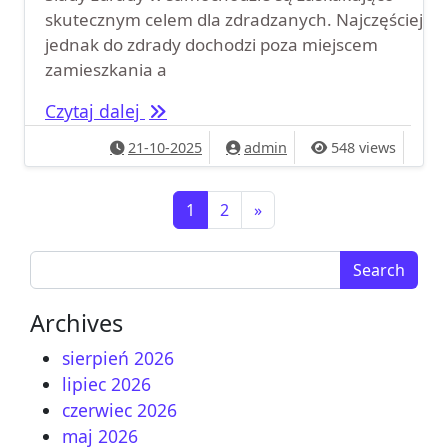
skutecznym celem dla zdradzanych. Najczęściej
jednak do zdrady dochodzi poza miejscem
zamieszkania a
Ślady zdrady w samochodzie – jak w
Czytaj dalej
21-10-2025
admin
548 views
Nawigacja po wpisach
1
2
»
Search for:
Archives
sierpień 2026
lipiec 2026
czerwiec 2026
maj 2026