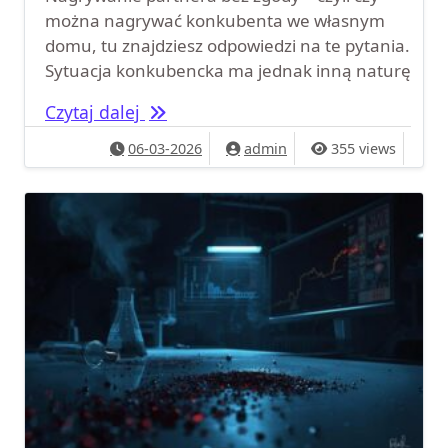
można nagrywać konkubenta we własnym
domu, tu znajdziesz odpowiedzi na te pytania.
Sytuacja konkubencka ma jednak inną naturę
Nagrywanie partnera bez zgody – 
Czytaj dalej
06-03-2026
admin
355 views