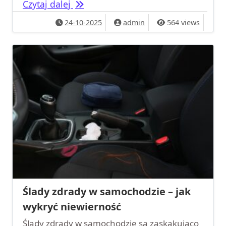
Tajemnicze wydatki partnera – czy to
Czytaj dalej
24-10-2025
admin
564 views
Ślady zdrady w samochodzie – jak
wykryć niewierność
Ślady zdrady w samochodzie są zaskakująco