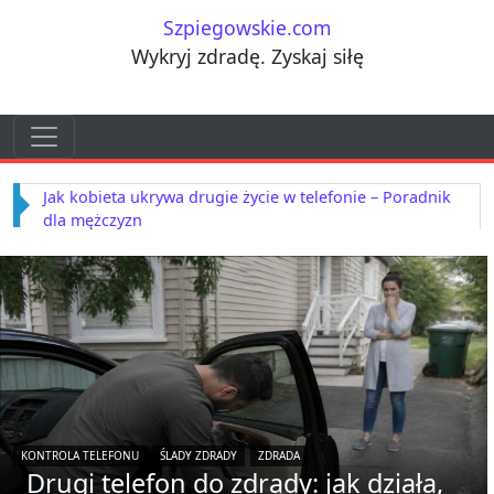
Przejdź do treści
Szpiegowskie.com
Wykryj zdradę. Zyskaj siłę
Przejdź do treści
Main Navigation
Jak kobiety ukrywają zdradę – techniki, które mężczyźni
często ignorują
KONTROLA TELEFONU
ŚLADY ZDRADY
ZDRADA
Drugi telefon do zdrady: jak działa,