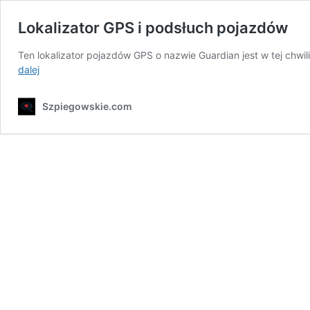
Lokalizator GPS i podsłuch pojazdów
Ten lokalizator pojazdów GPS o nazwie Guardian jest w tej chw
Lokalizator
dalej
GPS
i
Szpiegowskie.com
podsłuch
pojazdów