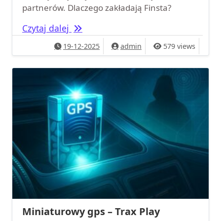
partnerów. Dlaczego zakładają Finsta?
Ukryte konta na Instagramie: 7 spo
Czytaj dalej
19-12-2025
admin
579 views
Miniaturowy gps – Trax Play