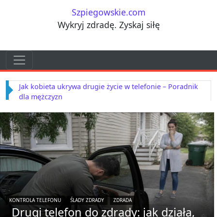
Przejdź do treści
Szpiegowskie.com
Wykryj zdradę. Zyskaj siłę
Przejdź do treści
Main Navigation
Jak kobieta ukrywa drugie życie w telefonie – Poradnik
dla mężczyzn
KONTROLA TELEFONU
ŚLADY ZDRADY
ZDRADA
Drugi telefon do zdrady: jak działa,